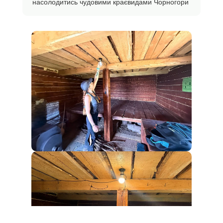
насолодитись чудовими краєвидами Чорногори