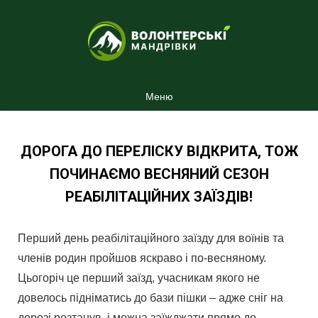
Меню
ДОРОГА ДО ПЕРЕЛІСКУ ВІДКРИТА, ТОЖ
ПОЧИНАЄМО ВЕСНЯНИЙ СЕЗОН
РЕАБІЛІТАЦІЙНИХ ЗАЇЗДІВ!
Перший день реабілітаційного заїзду для воїнів та
членів родин пройшов яскраво і по-весняному.
Цьогоріч це перший заїзд, учасникам якого не
довелось підніматись до бази пішки – адже сніг на
дорозі розтанув, і можна заїжджати прямо до