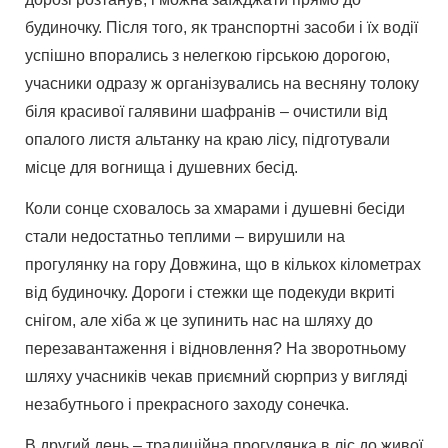
будиночку. Після того, як транспортні засоби і їх водії
успішно впорались з нелегкою гірською дорогою,
учасники одразу ж організувались на весняну толоку
біля красивої галявини шафранів – очистили від
опалого листя альтанку на краю лісу, підготували
місце для вогнища і душевних бесід.
Коли сонце сховалось за хмарами і душевні бесіди
стали недостатньо теплими – вирушили на
прогулянку на гору Довжина, що в кількох кілометрах
від будиночку. Дороги і стежки ще подекуди вкриті
снігом, але хіба ж це зупинить нас на шляху до
перезавантаження і відновлення? На зворотньому
шляху учасників чекав приємний сюрприз у вигляді
незабутнього і прекрасного заходу сонечка.
В другий день – традиційна прогулянка в ліс до живої