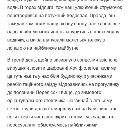
води. В горах відлига, тож наш улюблений струмочок
перетворився на потужний водоспад. Правда, він
закидав камінням нашу лісову ванну, але хлопці все
одно знайшли можливість зануритись в прохолодну
водичку, а ми запланували маленьку толоку з
лопатою на найближче майбутнє.
В третій день, щойно визирнуло сонце, ми звісно ж
вирушили ловити шафрани! Хоч фіолетові килими
цвітуть навіть у нас біля будиночку, з учасниками
реабілітаційного заїзду відправились на прогулянку
до полонини Перелісок і вище, до зимового
орієнтувального стовпчика. Зазвичай в літньому
сезоні групи долають маршрут аж на Близниці, але
поки стежки частково вкриті снігом і ускладнюють
пересування, обмежуємось найближчими