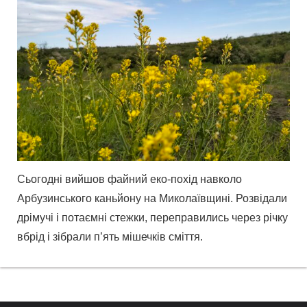
Сьогодні вийшов файний еко-похід навколо
Арбузинського каньйону на Миколаївщині. Розвідали
дрімучі і потаємні стежки, переправились через річку
вбрід і зібрали п’ять мішечків сміття.