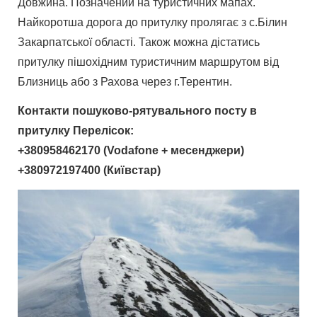
Довжина. Позначений на туристичних мапах.
Найкоротша дорога до притулку пролягає з с.Білин
Закарпатської області. Також можна дістатись
притулку пішохідним туристичним маршрутом від
Близниць або з Рахова через г.Терентин.
Контакти пошуково-рятувального посту в
притулку Перелісок:
+380958462170 (Vodafone + месенджери)
+380972197400 (Київстар)