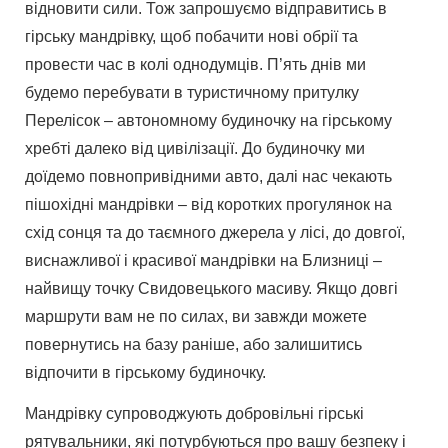
відновити сили. Тож запрошуємо відправитись в
гірську мандрівку, щоб побачити нові обрії та
провести час в колі однодумців. П’ять днів ми
будемо перебувати в туристичному притулку
Перелісок – автономному будиночку на гірському
хребті далеко від цивілізації. До будиночку ми
доїдемо повнопривідними авто, далі нас чекають
пішохідні мандрівки – від коротких прогулянок на
схід сонця та до таємного джерела у лісі, до довгої,
виснажливої і красивої мандрівки на Близниці –
найвищу точку Свидовецького масиву. Якщо довгі
маршрути вам не по силах, ви завжди можете
повернутись на базу раніше, або залишитись
відпочити в гірському будиночку.
Мандрівку супроводжують добровільні гірські
рятувальники, які потурбуються про вашу безпеку і