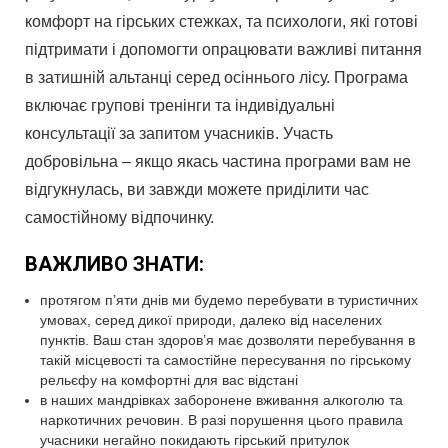
комфорт на гірських стежках, та психологи, які готові
підтримати і допомогти опрацювати важливі питання
в затишній альтанці серед осіннього лісу. Програма
включає групові тренінги та індивідуальні
консультації за запитом учасників. Участь
добровільна – якщо якась частина програми вам не
відгукнулась, ви завжди можете приділити час
самостійному відпочинку.
ВАЖЛИВО ЗНАТИ:
протягом п’яти днів ми будемо перебувати в туристичних
умовах, серед дикої природи, далеко від населених
пунктів. Ваш стан здоров’я має дозволяти перебування в
такій місцевості та самостійне пересування по гірському
рельєфу на комфортні для вас відстані
в наших мандрівках заборонене вживання алкоголю та
наркотичних речовин. В разі порушення цього правила
учасники негайно покидають гірський притулок