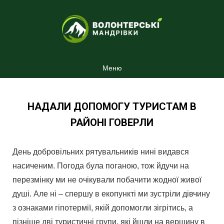
Меню
НАДАЛИ ДОПОМОГУ ТУРИСТАМ В
РАЙОНІ ГОВЕРЛИ
День добровільних рятувальників нині видався
насиченим. Погода була поганою, тож йдучи на
перезмінку ми не очікували побачити жодної живої
душі. Але ні – спершу в екопункті ми зустріли дівчину
з ознаками гіпотермії, якій допомогли зігрітись, а
пізніше дві туристичні групи, які йшли на вершину в