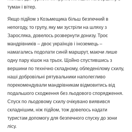
туман і вітер.
Якщо підйом з Козьмещика більш безпечний в
непогоду, то групу, яку ми зустріли на шляху з
Заросляка, довелось розвернути донизу. Троє
мандрівників – двоє українців і іноземець –
намагались подолати синій маршрут, маючи лише
одну пару кішок на трьох. Щойно спустившись з
вершини по технічно складному, обледенілому схилу,
наші добровільні рятувальники наполегливо
порекомендували мандрівникам відмовитись від
подальшого сходження без льодового спорядження.
Спуск по льодовому схилу очікувано виявився
складнішим, ніж підйом, тож довелось надати
туристам допомогу для безпечного спуску до зони
лісу.