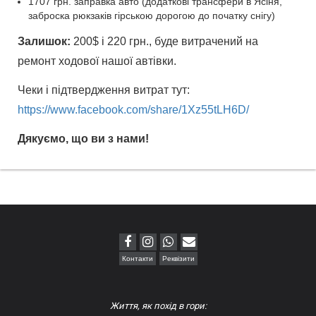
1707 грн. заправка авто (додаткові трансфери в Ясіня,
заброска рюкзаків гірською дорогою до початку снігу)
Залишок:
200$ і 220 грн., буде витрачений на
ремонт ходової нашої автівки.
Чеки і підтвердження витрат тут:
https://www.facebook.com/share/1Xz55tLH6D/
Дякуємо, що ви з нами!
Контакти
Реквізити
Життя, як похід в гори: