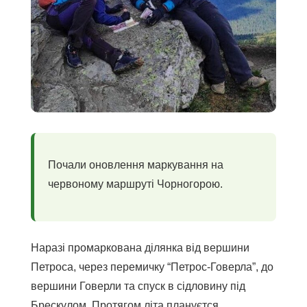
Почали оновлення маркування на
червоному маршруті Чорногорою.
Наразі промаркована ділянка від вершини
Петроса, через перемичку “Петрос-Говерла”, до
вершини Говерли та спуск в сідловину під
Брескулом. Протягом літа плануєтся