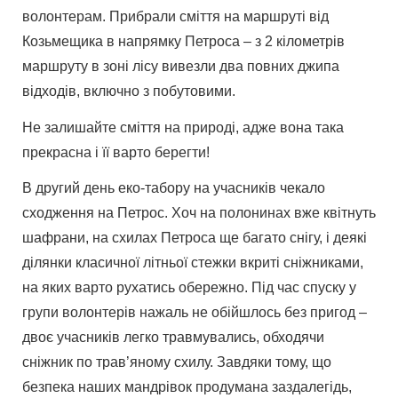
волонтерам. Прибрали сміття на маршруті від
Козьмещика в напрямку Петроса – з 2 кілометрів
маршруту в зоні лісу вивезли два повних джипа
відходів, включно з побутовими.
Не залишайте сміття на природі, адже вона така
прекрасна і її варто берегти!
В другий день еко-табору на учасників чекало
сходження на Петрос. Хоч на полонинах вже квітнуть
шафрани, на схилах Петроса ще багато снігу, і деякі
ділянки класичної літньої стежки вкриті сніжниками,
на яких варто рухатись обережно. Під час спуску у
групи волонтерів нажаль не обійшлось без пригод –
двоє учасників легко травмувались, обходячи
сніжник по трав’яному схилу. Завдяки тому, що
безпека наших мандрівок продумана заздалегідь,