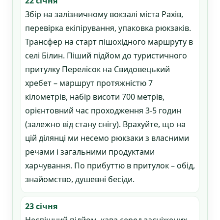
22 січня
Збір на залізничному вокзалі міста Рахів,
перевірка екіпірування, упаковка рюкзаків.
Трансфер на старт пішохідного маршруту в
селі Білин. Піший підйом до туристичного
притулку Перелісок на Свидовецький
хребет – маршрут протяжністю 7
кілометрів, набір висоти 700 метрів,
орієнтовний час проходження 3-5 годин
(залежно від стану снігу). Врахуйте, що на
цій ділянці ми несемо рюкзаки з власними
речами і загальними продуктами
харчування. По прибуттю в притулок – обід,
знайомство, душевні бесіди.
23 січня