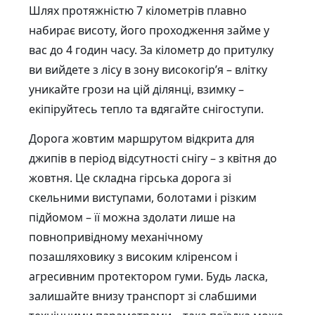
Шлях протяжністю 7 кілометрів плавно
набирає висоту, його проходження займе у
вас до 4 годин часу. За кілометр до притулку
ви вийдете з лісу в зону високогір’я – влітку
уникайте грози на цій ділянці, взимку –
екіпіруйтесь тепло та вдягайте снігоступи.
Дорога жовтим маршрутом відкрита для
джипів в період відсутності снігу – з квітня до
жовтня. Це складна гірська дорога зі
скельними виступами, болотами і різким
підйомом – її можна здолати лише на
повнопривідному механічному
позашляховику з високим кліренсом і
агресивним протектором гуми. Будь ласка,
залишайте внизу транспорт зі слабшими