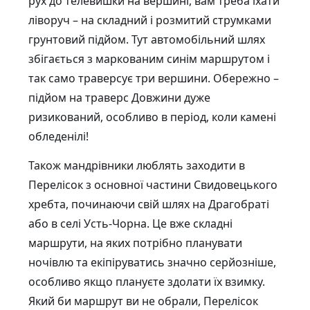
рух до телевишки на вершині, вам треба їхати
ліворуч – на складний і розмитий струмками
грунтовий підйом. Тут автомобільний шлях
збігається з маркованим синім маршрутом і
так само траверсує три вершини. Обережно –
підйом на траверс Довжини дуже
ризикований, особливо в період, коли камені
обледенілі!
Також мандрівники люблять заходити в
Перелісок з основної частини Свидовецького
хребта, починаючи свій шлях на Драгобраті
або в селі Усть-Чорна. Це вже складні
маршрути, на яких потрібно планувати
ночівлю та екіпіруватись значно серйозніше,
особливо якщо плануєте здолати їх взимку.
Який би маршрут ви не обрали, Перелісок