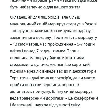
технічними параметрами – така поїздка може
бути небезпечною для вашого життя.
Складніший для пішоходів, але більш
мальовничий синій маршрут стартує в Рахові
– це зручно, адже можна вирушати одразу з
залізничного вокзалу. Протяжність маршруту
– 13 кілометрів, час проходження – 5-7 годин
влітку і понад 7 годин взимку. Перша
половина маршруту йде комфортними
стежками та вуличками, пізніше короткий
підйом через ліс виведе вас до підніжжя гори
Терентин – далі зона високогір’я, де ви маєте
пройти повз три вершини, перш ніж
дістанетесь притулку. Влітку синій маршрут
веде траверсними дорогами – це комфортний
і безпечний шлях за відсутності снігу.