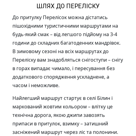
ШЛЯХ ДО ПЕРЕЛІСКУ
До притулку Перелісок можна дістатись
пішохідними туристичними маршрутами на
будь-який смак – від легшого підйому на 3-4
години до складних багатоденних мандрівок.
В зимовому сезоні на всіх маршрутах до
Переліску вам знадобляться снігоступи – снігу
в горах випадає чимало, і пересування без
додаткового спорядження ускладнене, а
часом і неможливе.
Найлегший маршрут стартує в селі Білин і
маркований жовтим кольором – влітку це
технічна дорога, якою джипи завозять
припаси в притулок, взимку – затишний
засніжений маршрут через ліс та полонини.